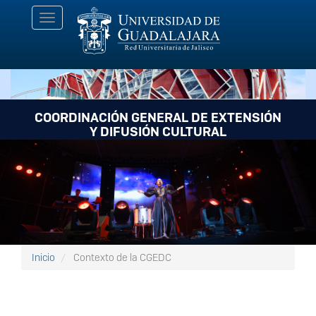
Pasar
Toggle
al
navigation
contenido
principal
COORDINACIÓN GENERAL DE EXTENSIÓN
Y DIFUSIÓN CULTURAL
Inicio
Contexto de la CGEDC