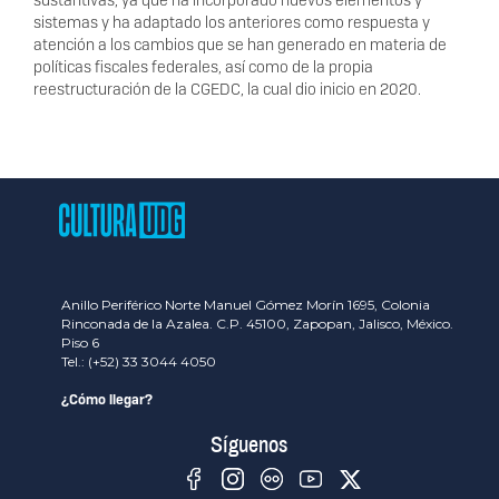
sistemas y ha adaptado los anteriores como respuesta y
atención a los cambios que se han generado en materia de
políticas fiscales federales, así como de la propia
reestructuración de la CGEDC, la cual dio inicio en 2020.
Anillo Periférico Norte Manuel Gómez Morín 1695, Colonia
Rinconada de la Azalea. C.P. 45100, Zapopan, Jalisco, México.
Piso 6
Tel.: (+52) 33 3044 4050
¿Cómo llegar?
Síguenos